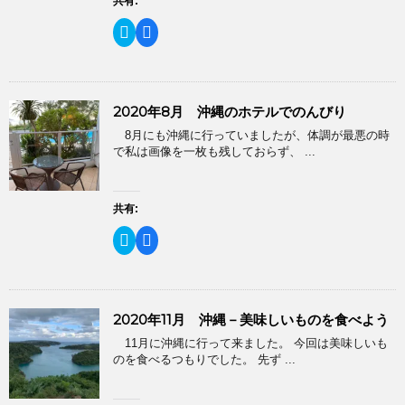
共有:
(
リ
新
ッ
ク
F
し
ク
リ
a
い
し
ッ
c
ウ
て
ク
e
ィ
く
し
b
ン
だ
て
o
ド
さ
T
o
ウ
い
2020年8月 沖縄のホテルでのんびり
w
k
で
(
i
で
開
新
8月にも沖縄に行っていましたが、体調が最悪の時
t
共
き
し
t
有
で私は画像を一枚も残しておらず、 ...
ま
い
e
す
す
ウ
r
る
)
ィ
で
に
ン
共
は
ド
有
ク
共有:
ウ
(
リ
で
新
ッ
開
ク
F
し
ク
き
リ
a
い
し
ま
ッ
c
ウ
て
す
ク
e
ィ
く
)
し
b
ン
だ
て
o
ド
さ
T
o
ウ
い
2020年11月 沖縄－美味しいものを食べよう
w
k
で
(
i
で
開
新
11月に沖縄に行って来ました。 今回は美味しいも
t
共
き
し
t
有
のを食べるつもりでした。 先ず ...
ま
い
e
す
す
ウ
r
る
)
ィ
で
に
ン
共
は