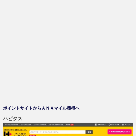
ン
共
は
ド
有
ク
ウ
(
リ
で
新
ッ
開
し
ク
き
い
し
ま
ウ
て
す
ィ
く
)
ン
だ
ド
さ
ウ
い
で
(
開
新
き
し
ま
い
す
ウ
)
ィ
ン
ド
ウ
で
開
き
ま
す
)
ポイントサイトからＡＮＡマイル獲得へ
ハピタス