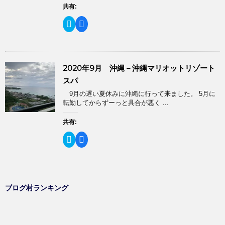
ド
有
ク
共有:
ウ
(
リ
で
新
ッ
開
ク
F
し
ク
き
リ
a
い
し
ま
ッ
c
ウ
て
す
ク
e
ィ
く
)
し
b
ン
だ
て
o
ド
さ
T
o
ウ
い
2020年9月 沖縄－沖縄マリオットリゾート
w
k
で
(
i
で
開
新
スパ
t
共
き
し
t
有
ま
い
9月の遅い夏休みに沖縄に行って来ました。 5月に
e
す
す
ウ
r
る
転勤してからずーっと具合が悪く ...
)
ィ
で
に
ン
共
は
ド
有
ク
共有:
ウ
(
リ
で
新
ッ
開
ク
F
し
ク
き
リ
a
い
し
ま
ッ
c
ウ
て
す
ク
e
ィ
く
)
し
b
ン
だ
て
o
ド
さ
T
o
ウ
い
w
k
で
(
ブログ村ランキング
i
で
開
新
t
共
き
し
t
有
ま
い
e
す
す
ウ
r
る
)
ィ
で
に