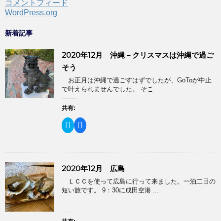
コメントフィード
WordPress.org
新着記事
2020年12月 沖縄－クリスマスは沖縄で過ご
そう
お正月は沖縄で過ごすはずでしたが、GoToが中止
で叶えられませんでした。 そこ ...
共有:
ク
F
リ
a
ッ
c
ク
e
し
b
て
o
T
o
2020年12月 広島
w
k
i
で
ＬＣＣを使って広島に行って来ました。一泊二日の
t
共
t
有
短い旅です。 9：30に成田空港 ...
e
す
r
る
で
に
共
は
有
ク