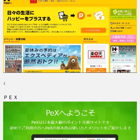
↓
ＰＥＸ