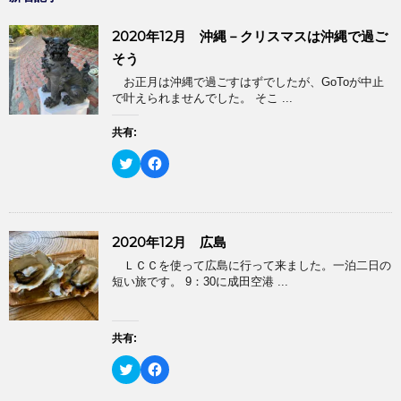
2020年12月 沖縄－クリスマスは沖縄で過ご
そう
お正月は沖縄で過ごすはずでしたが、GoToが中止
で叶えられませんでした。 そこ ...
共有:
ク
F
リ
a
ッ
c
ク
e
し
b
て
o
T
o
2020年12月 広島
w
k
i
で
ＬＣＣを使って広島に行って来ました。一泊二日の
t
共
t
有
短い旅です。 9：30に成田空港 ...
e
す
r
る
で
に
共
は
有
ク
共有:
(
リ
新
ッ
ク
F
し
ク
リ
a
い
し
ッ
c
ウ
て