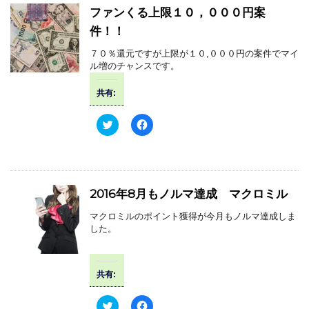
ファンくる上限１０，０００円案
件！！
７０％還元ですが上限が１０,０００円の案件でマイ
ル増のチャンスです。
共有:
ク
F
リ
a
ッ
c
ク
e
し
b
て
o
T
o
w
k
2016年8月もノルマ達成 マクロミル
i
で
t
共
t
有
マクロミルのポイント獲得が今月もノルマ達成しま
e
す
した。
r
る
で
に
共
は
有
ク
(
リ
共有:
新
ッ
し
ク
い
し
ウ
て
ク
F