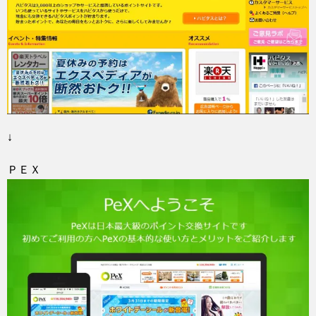
↓
ＰＥＸ