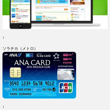
↓
ソラチカ（メトロ）
↓