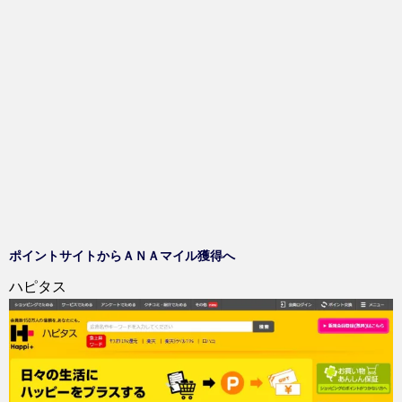
い
し
ま
ウ
て
す
ィ
く
)
ン
だ
ド
さ
ウ
い
で
(
開
新
き
し
ま
い
す
ウ
)
ィ
ン
ド
ウ
で
開
き
ま
す
)
ポイントサイトからＡＮＡマイル獲得へ
ハピタス