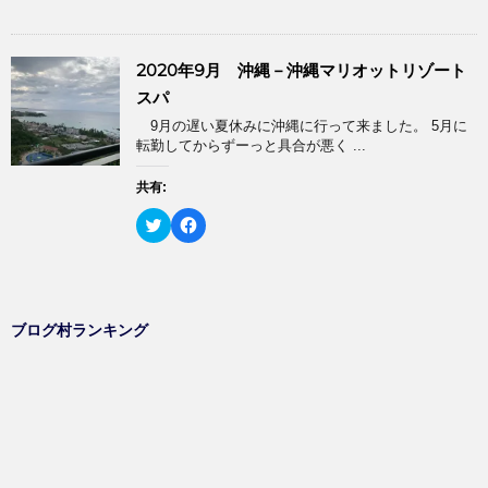
ッ
c
ウ
て
す
ク
e
ィ
く
)
し
b
ン
だ
て
o
ド
さ
T
o
ウ
い
2020年9月 沖縄－沖縄マリオットリゾート
w
k
で
(
i
で
開
新
スパ
t
共
き
し
t
有
ま
い
9月の遅い夏休みに沖縄に行って来ました。 5月に
e
す
す
ウ
r
る
転勤してからずーっと具合が悪く ...
)
ィ
で
に
ン
共
は
ド
有
ク
共有:
ウ
(
リ
で
新
ッ
開
ク
F
し
ク
き
リ
a
い
し
ま
ッ
c
ウ
て
す
ク
e
ィ
く
)
し
b
ン
だ
て
o
ド
さ
T
o
ウ
い
w
k
で
(
ブログ村ランキング
i
で
開
新
t
共
き
し
t
有
ま
い
e
す
す
ウ
r
る
)
ィ
で
に
ン
共
は
ド
有
ク
ウ
(
リ
で
新
ッ
開
し
ク
き