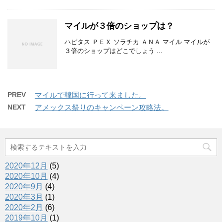
開
有
ク
き
(
リ
ま
新
ッ
す
し
ク
マイルが３倍のショップは？
)
い
し
ウ
て
ィ
く
ハピタス ＰＥＸ ソラチカ ＡＮＡ マイル マイルが
ン
だ
３倍のショップはどこでしょう ...
ド
さ
ウ
い
で
(
開
新
き
し
ま
い
す
ウ
PREV
マイルで韓国に行って来ました。
)
ィ
ン
NEXT
アメックス祭りのキャンペーン攻略法。
ド
ウ
で
開
き
ま
す
)
2020年12月
(5)
2020年10月
(4)
2020年9月
(4)
2020年3月
(1)
2020年2月
(6)
2019年10月
(1)