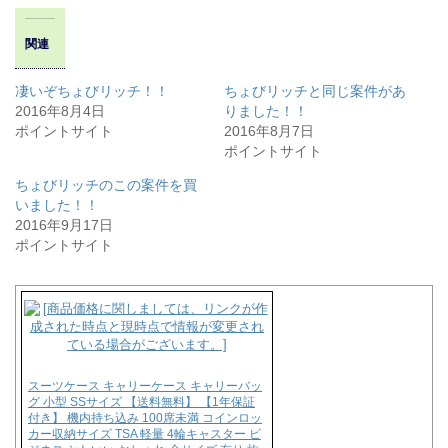
て
o
T
o
w
k
関連
i
で
t
共
t
有
e
す
凄いぞちょびリッチ！！
ちょびリッチと同じ案件があ
r
る
2016年8月4日
りました！！
で
に
共
は
ポイントサイト
2016年8月7日
有
ク
ポイントサイト
(
リ
新
ッ
し
ク
ちょびリッチのこの案件を買
い
し
ウ
て
いました！！
ィ
く
2016年9月17日
ン
だ
ド
さ
ポイントサイト
ウ
い
で
(
開
新
き
し
ま
い
す
ウ
)
ィ
ン
ド
ウ
で
スーツケース キャリーケース キャリーバッ
開
グ 小型 SSサイズ 【送料無料】 【1年保証
き
付き】 機内持ち込み 100席未満 コインロッ
ま
カー収納サイズ TSA 軽量 4輪キャスター ビ
す