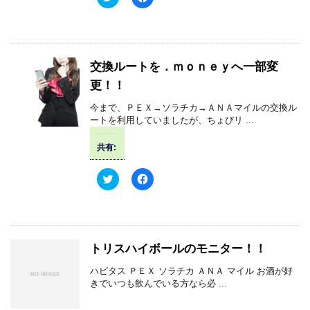
ィ
く
リ
a
ン
だ
ッ
c
ド
さ
ク
e
ウ
い
し
b
で
(
て
o
開
新
T
o
き
し
w
k
交換ルートを．ｍｏｎｅｙへ一部変
ま
い
i
で
す
ウ
t
共
更！！
)
ィ
t
有
ン
e
す
ド
r
る
今まで、ＰＥＸ→ソラチカ→ＡＮＡマイルの交換ル
ウ
で
に
で
ートを利用していましたが、ちょびリ ...
共
は
開
有
ク
き
(
リ
ま
共有:
新
ッ
す
し
ク
)
い
し
ウ
て
ク
F
ィ
く
リ
a
ン
だ
ッ
c
ド
さ
ク
e
ウ
い
し
b
で
(
て
o
開
新
T
o
き
し
w
k
トリスハイボールのモニター！！
ま
い
i
で
す
ウ
t
共
)
ィ
t
有
ハピタス ＰＥＸ ソラチカ ＡＮＡ マイル お酒が好
ン
e
す
きでいつも飲んでいる方なら必 ...
ド
r
る
ウ
で
に
で
共
は