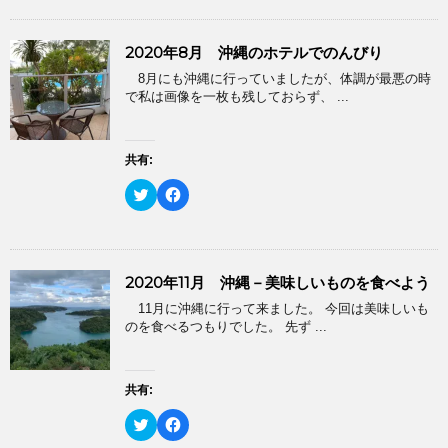
ク
e
ィ
く
し
b
ン
だ
て
o
ド
さ
T
o
ウ
い
2020年8月 沖縄のホテルでのんびり
w
k
で
(
i
で
開
新
8月にも沖縄に行っていましたが、体調が最悪の時
t
共
き
し
t
有
で私は画像を一枚も残しておらず、 ...
ま
い
e
す
す
ウ
r
る
)
ィ
で
に
ン
共
は
ド
有
ク
共有:
ウ
(
リ
で
新
ッ
開
ク
F
し
ク
き
リ
a
い
し
ま
ッ
c
ウ
て
す
ク
e
ィ
く
)
し
b
ン
だ
て
o
ド
さ
T
o
ウ
い
2020年11月 沖縄－美味しいものを食べよう
w
k
で
(
i
で
開
新
11月に沖縄に行って来ました。 今回は美味しいも
t
共
き
し
t
有
のを食べるつもりでした。 先ず ...
ま
い
e
す
す
ウ
r
る
)
ィ
で
に
ン
共
は
ド
有
ク
共有:
ウ
(
リ
で
新
ッ
開
ク
F
し
ク
き
リ
a
い
し
ま