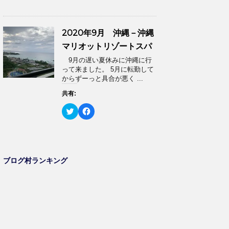
ッ
c
ィ
く
ク
e
ン
だ
し
b
ド
さ
て
o
ウ
い
T
o
で
(
2020年9月 沖縄－沖縄
w
k
開
新
i
で
き
し
マリオットリゾートスパ
t
共
ま
い
t
有
す
ウ
9月の遅い夏休みに沖縄に行
e
す
)
ィ
r
る
って来ました。 5月に転勤して
ン
で
に
ド
からずーっと具合が悪く ...
共
は
ウ
有
ク
で
(
リ
共有:
開
新
ッ
き
し
ク
ま
ク
F
い
し
す
リ
a
ウ
て
)
ッ
c
ィ
く
ク
e
ン
だ
し
b
ド
さ
て
o
ウ
い
T
o
で
(
w
k
ブログ村ランキング
開
新
i
で
き
し
t
共
ま
い
t
有
す
ウ
e
す
)
ィ
r
る
ン
で
に
ド
共
は
ウ
有
ク
で
(
リ
開
新
ッ
き