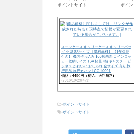
有
ク
(
リ
ポイントサイト
ポイン
新
ッ
し
ク
い
し
ウ
て
ィ
く
ン
だ
ド
さ
ウ
い
で
(
開
新
き
し
スーツケース キャリーケース キャリーバッ
ま
い
グ 小型 SSサイズ 【送料無料】 【1年保証
す
ウ
付き】 機内持ち込み 100席未満 コインロッ
)
ィ
カー収納サイズ TSA 軽量 4輪キャスター ビ
ン
ジネス かわいい おしゃれ 全サイズ 有り 旅
ド
ウ
行用品 旅行カバン LCC 10001
で
価格：4490円（税込、送料無料)
開
(2016/10/23時点)
き
ま
す
)
-
ポイントサイト
-
ポイントサイト