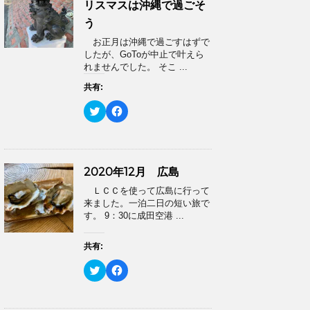
リスマスは沖縄で過ごそ
う
お正月は沖縄で過ごすはずで
したが、GoToが中止で叶えら
れませんでした。 そこ ...
共有:
ク
F
リ
a
ッ
c
ク
e
し
b
て
o
T
o
2020年12月 広島
w
k
i
で
ＬＣＣを使って広島に行って
t
共
t
有
来ました。一泊二日の短い旅で
e
す
す。 9：30に成田空港 ...
r
る
で
に
共
は
有
ク
共有:
(
リ
新
ッ
ク
F
し
ク
リ
a
い
し
ッ
c
ウ
て
ク
e
ィ
く
し
b
ン
だ