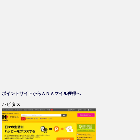
し
ク
ま
い
し
す
ウ
て
)
ィ
く
ン
だ
ド
さ
ウ
い
で
(
開
新
き
し
ま
い
す
ウ
)
ィ
ン
ド
ウ
で
開
き
ま
す
)
ポイントサイトからＡＮＡマイル獲得へ
ハピタス