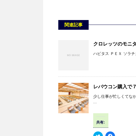
関連記事
クロレッツのモニ
ハピタス ＰＥＸ ソラチ
レバウコン購入で
少し仕事が忙しくてなか
...
共有:
ク
F