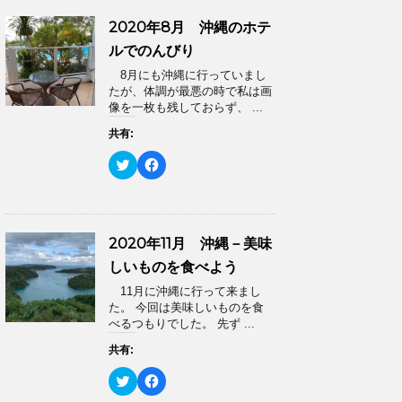
て
o
ド
さ
T
o
ウ
い
2020年8月 沖縄のホテ
w
k
で
(
i
で
開
新
ルでのんびり
t
共
き
し
t
有
ま
い
8月にも沖縄に行っていまし
e
す
す
ウ
r
る
)
ィ
たが、体調が最悪の時で私は画
で
に
ン
像を一枚も残しておらず、 ...
共
は
ド
有
ク
ウ
(
リ
共有:
で
新
ッ
開
し
ク
き
ク
F
い
し
ま
リ
a
ウ
て
す
ッ
c
ィ
く
)
ク
e
ン
だ
し
b
ド
さ
て
o
ウ
い
T
o
で
(
2020年11月 沖縄－美味
w
k
開
新
i
で
き
し
しいものを食べよう
t
共
ま
い
t
有
す
ウ
11月に沖縄に行って来まし
e
す
)
ィ
r
る
た。 今回は美味しいものを食
ン
で
に
ド
べるつもりでした。 先ず ...
共
は
ウ
有
ク
で
(
リ
共有:
開
新
ッ
き
し
ク
ま
ク
F
い
し
す
リ
a
ウ
て
)