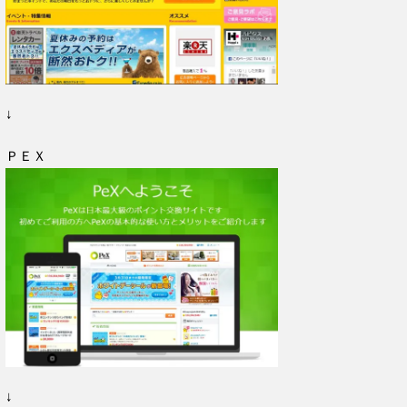
↓
ＰＥＸ
↓