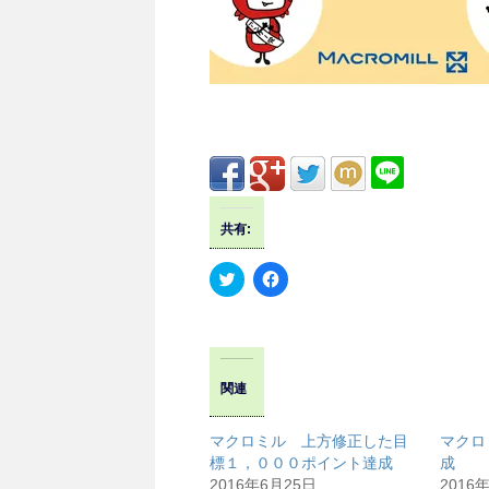
共有:
ク
F
リ
a
ッ
c
ク
e
し
b
て
o
T
o
w
k
関連
i
で
t
共
t
有
e
す
マクロミル 上方修正した目
マクロ
r
る
で
に
標１，０００ポイント達成
成
共
は
2016年6月25日
2016