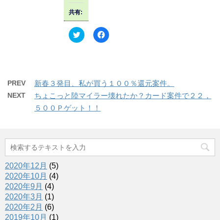
有
ク
き
(
リ
ま
共有:
新
ッ
す
し
ク
)
い
し
ウ
て
ク
F
ィ
く
リ
a
ン
だ
ッ
c
ド
さ
ク
e
ウ
い
し
b
で
(
て
o
開
新
T
o
き
し
w
k
PREV
新春３発目、私が買う１００％還元案件。
ま
い
i
で
す
ウ
t
共
NEXT
ちょこっと陸マイラー壊れたか？カード案件で２２，
)
ィ
t
有
ン
e
す
５００Ｐゲット！！
ド
r
る
ウ
で
に
で
共
は
開
有
ク
き
(
リ
ま
新
ッ
す
し
ク
)
い
し
ウ
て
2020年12月
(5)
ィ
く
ン
だ
2020年10月
(4)
ド
さ
2020年9月
(4)
ウ
い
で
(
2020年3月
(1)
開
新
き
し
2020年2月
(6)
ま
い
2019年10月
(1)
す
ウ