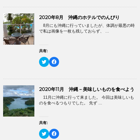
ク
e
ィ
く
し
b
ン
だ
て
o
ド
さ
T
o
ウ
い
2020年8月 沖縄のホテルでのんびり
w
k
で
(
i
で
開
新
8月にも沖縄に行っていましたが、体調が最悪の時
t
共
き
し
t
有
で私は画像を一枚も残しておらず、 ...
ま
い
e
す
す
ウ
r
る
)
ィ
で
に
ン
共
は
ド
有
ク
共有:
ウ
(
リ
で
新
ッ
開
ク
F
し
ク
き
リ
a
い
し
ま
ッ
c
ウ
て
す
ク
e
ィ
く
)
し
b
ン
だ
て
o
ド
さ
T
o
ウ
い
2020年11月 沖縄－美味しいものを食べよう
w
k
で
(
i
で
開
新
11月に沖縄に行って来ました。 今回は美味しいも
t
共
き
し
t
有
のを食べるつもりでした。 先ず ...
ま
い
e
す
す
ウ
r
る
)
ィ
で
に
ン
共
は
ド
有
ク
共有:
ウ
(
リ
で
新
ッ
開
ク
F
し
ク
き
リ
a
い
し
ま