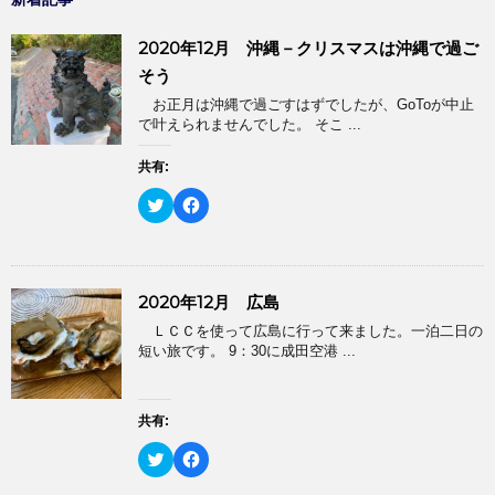
2020年12月 沖縄－クリスマスは沖縄で過ご
そう
お正月は沖縄で過ごすはずでしたが、GoToが中止
で叶えられませんでした。 そこ ...
共有:
ク
F
リ
a
ッ
c
ク
e
し
b
て
o
T
o
2020年12月 広島
w
k
i
で
ＬＣＣを使って広島に行って来ました。一泊二日の
t
共
t
有
短い旅です。 9：30に成田空港 ...
e
す
r
る
で
に
共
は
有
ク
共有:
(
リ
新
ッ
ク
F
し
ク
リ
a
い
し
ッ
c
ウ
て