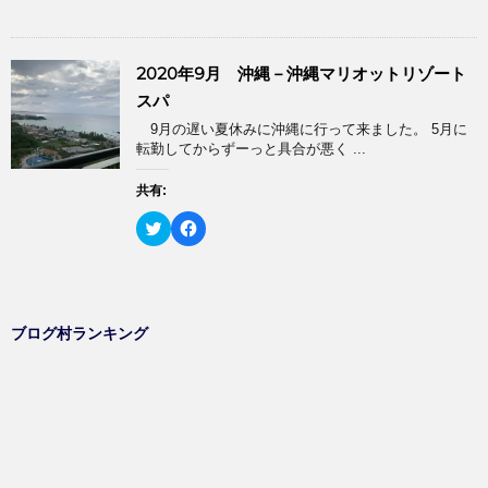
ッ
c
ウ
て
す
ク
e
ィ
く
)
し
b
ン
だ
て
o
ド
さ
T
o
ウ
い
2020年9月 沖縄－沖縄マリオットリゾート
w
k
で
(
i
で
開
新
スパ
t
共
き
し
t
有
ま
い
9月の遅い夏休みに沖縄に行って来ました。 5月に
e
す
す
ウ
r
る
転勤してからずーっと具合が悪く ...
)
ィ
で
に
ン
共
は
ド
有
ク
共有:
ウ
(
リ
で
新
ッ
開
ク
F
し
ク
き
リ
a
い
し
ま
ッ
c
ウ
て
す
ク
e
ィ
く
)
し
b
ン
だ
て
o
ド
さ
T
o
ウ
い
w
k
で
(
ブログ村ランキング
i
で
開
新
t
共
き
し
t
有
ま
い
e
す
す
ウ
r
る
)
ィ
で
に
ン
共
は
ド
有
ク
ウ
(
リ
で
新
ッ
開
し
ク
き