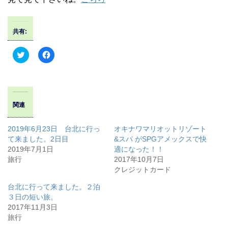
共有:
ク
F
リ
a
ッ
c
ク
e
し
b
て
o
T
o
w
k
関連
i
で
t
共
t
有
e
す
2019年6月23日 台北に行っ
オキナワマリオットリゾート
r
る
て来ました。2日目
&スパ がSPGアメックスで快
で
に
共
は
2019年7月1日
適になった！！
有
ク
旅行
2017年10月7日
(
リ
新
ッ
クレジットカード
し
ク
い
し
ウ
て
台北に行って来ました。２泊
ィ
く
３日の短い旅。
ン
だ
ド
さ
2017年11月3日
ウ
い
旅行
で
(
開
新