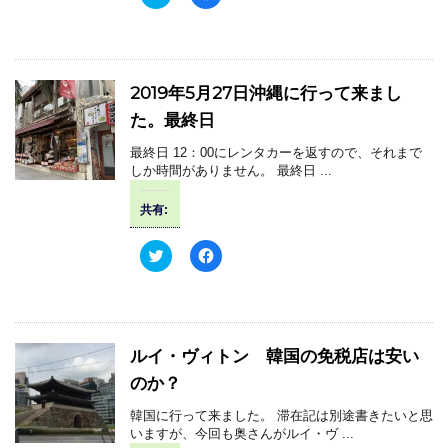
ィ
く
リ
a
ン
だ
ッ
c
ド
さ
ク
e
ウ
い
し
b
で
(
て
o
開
新
T
o
き
し
w
k
2019年5月27日沖縄に行って来まし
ま
い
i
で
す
ウ
t
共
た。最終日
)
ィ
t
有
ン
e
す
ド
r
る
最終日 12：00にレンタカーを返すので、それまで
ウ
で
に
で
しか時間がありません。 最終日 ...
共
は
開
有
ク
き
(
リ
ま
共有:
新
ッ
す
し
ク
)
い
し
ウ
て
ク
F
ィ
く
リ
a
ン
だ
ッ
c
ド
さ
ク
e
ウ
い
し
b
で
(
て
o
開
新
T
o
き
し
w
k
ルイ・ヴィトン 韓国の免税店は安い
ま
い
i
で
す
ウ
t
共
のか？
)
ィ
t
有
ン
e
す
ド
r
る
韓国に行って来ました。 滞在記は別途書きたいと思
ウ
で
に
で
いますが、今回も奥さんがルイ・ヴ ...
共
は
開