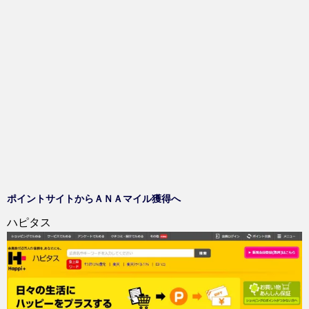
い
し
ま
ウ
て
す
ィ
く
)
ン
だ
ド
さ
ウ
い
で
(
開
新
き
し
ま
い
す
ウ
)
ィ
ン
ド
ウ
で
開
き
ま
す
)
ポイントサイトからＡＮＡマイル獲得へ
ハピタス