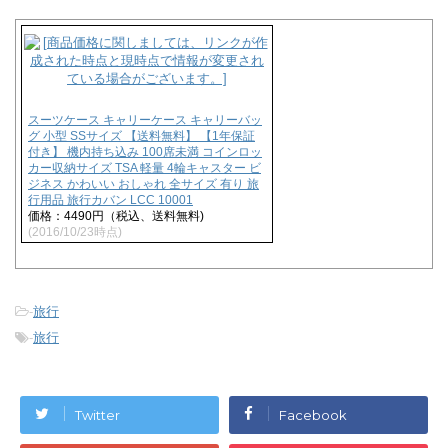
き
し
ま
い
す
ウ
)
ィ
ン
ド
ウ
で
開
スーツケース キャリーケース キャリーバッ
き
グ 小型 SSサイズ 【送料無料】 【1年保証
ま
す
付き】 機内持ち込み 100席未満 コインロッ
)
カー収納サイズ TSA 軽量 4輪キャスター ビ
ジネス かわいい おしゃれ 全サイズ 有り 旅
行用品 旅行カバン LCC 10001
価格：4490円（税込、送料無料)
(2016/10/23時点)
-
旅行
-
旅行
Twitter
Facebook