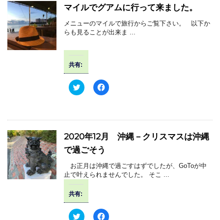
w
k
マイルでグアムに行って来ました。
i
で
t
共
t
有
メニューのマイルで旅行からご覧下さい。 以下か
e
す
らも見ることが出来ま ...
r
る
で
に
共
は
有
ク
(
リ
共有:
新
ッ
し
ク
い
し
ウ
て
ク
F
ィ
く
リ
a
ン
だ
ッ
c
ド
さ
ク
e
ウ
い
し
b
で
(
て
o
開
新
T
o
き
し
w
k
2020年12月 沖縄－クリスマスは沖縄
ま
い
i
で
す
ウ
t
共
で過ごそう
)
ィ
t
有
ン
e
す
ド
r
る
お正月は沖縄で過ごすはずでしたが、GoToが中
ウ
で
に
で
止で叶えられませんでした。 そこ ...
共
は
開
有
ク
き
(
リ
ま
共有:
新
ッ
す
し
ク
)
い
し
ウ
て
ク
F