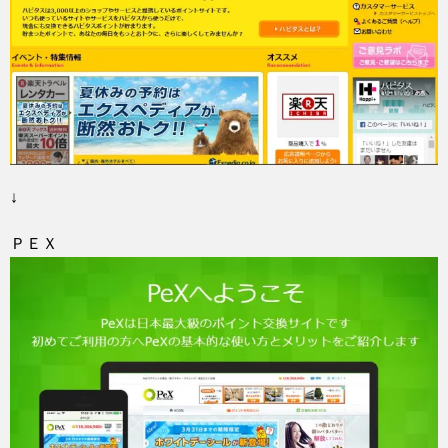
↓
ＰＥＸ