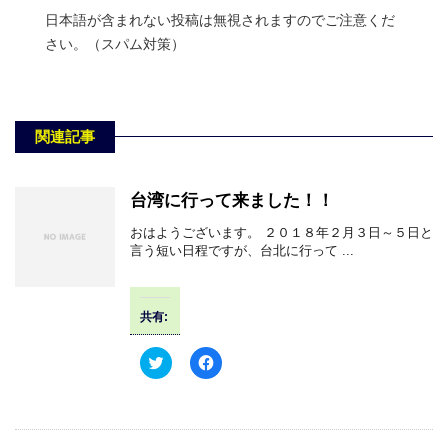
日本語が含まれない投稿は無視されますのでご注意くだ
さい。（スパム対策）
関連記事
台湾に行って来ました！！
おはようございます。 ２０１８年２月３日～５日と
言う短い日程ですが、台北に行って ...
共有:
ク
F
リ
a
ッ
c
ク
e
し
b
て
o
T
o