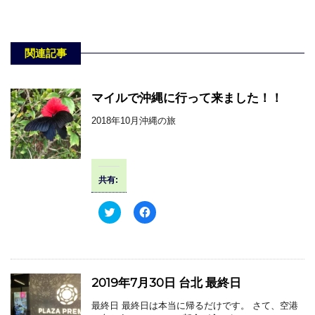
関連記事
マイルで沖縄に行って来ました！！
2018年10月沖縄の旅
共有:
ク
F
リ
a
ッ
c
ク
e
し
b
て
o
T
o
w
k
2019年7月30日 台北 最終日
i
で
t
共
t
有
最終日 最終日は本当に帰るだけです。 さて、空港
e
す