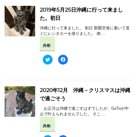
開
新
T
o
き
し
w
k
2019年5月25日沖縄に行って来まし
ま
い
i
で
す
ウ
t
共
た。初日
)
ィ
t
有
ン
e
す
ド
r
る
沖縄に行って来ました。 初日 那覇空港に着いて直
ウ
で
に
で
ぐにレンタカーを借りました。 南 ...
共
は
開
有
ク
き
(
リ
ま
共有:
新
ッ
す
し
ク
)
い
し
ウ
て
ク
F
ィ
く
リ
a
ン
だ
ッ
c
ド
さ
ク
e
ウ
い
し
b
で
(
て
o
開
新
T
o
き
し
w
k
2020年12月 沖縄－クリスマスは沖縄
ま
い
i
で
す
ウ
t
共
で過ごそう
)
ィ
t
有
ン
e
す
ド
r
る
お正月は沖縄で過ごすはずでしたが、GoToが中
ウ
で
に
で
止で叶えられませんでした。 そこ ...
共
は
開
有
ク
き
(
リ
ま
共有:
新
ッ
す
し
ク
)
い
し