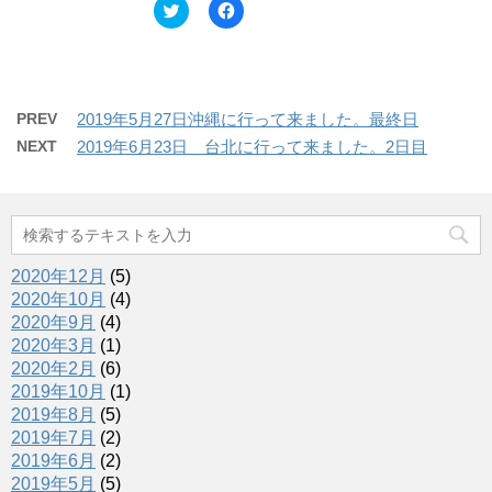
ウ
て
ク
F
ィ
く
リ
a
ン
だ
ッ
c
ド
さ
ク
e
ウ
い
し
b
で
(
て
o
開
新
T
o
き
し
w
k
PREV
2019年5月27日沖縄に行って来ました。最終日
ま
い
i
で
す
ウ
t
共
NEXT
2019年6月23日 台北に行って来ました。2日目
)
ィ
t
有
ン
e
す
ド
r
る
ウ
で
に
で
共
は
開
有
ク
き
(
リ
ま
新
ッ
す
し
ク
2020年12月
(5)
)
い
し
ウ
て
2020年10月
(4)
ィ
く
2020年9月
(4)
ン
だ
ド
さ
2020年3月
(1)
ウ
い
で
(
2020年2月
(6)
開
新
2019年10月
(1)
き
し
ま
い
2019年8月
(5)
す
ウ
2019年7月
(2)
)
ィ
ン
2019年6月
(2)
ド
ウ
2019年5月
(5)