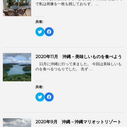
き
し
t
有
で私は画像を一枚も残しておらず、 ...
ま
い
e
す
す
ウ
r
る
)
ィ
で
に
ン
共
は
ド
有
ク
共有:
ウ
(
リ
で
新
ッ
開
ク
F
し
ク
き
リ
a
い
し
ま
ッ
c
ウ
て
す
ク
e
ィ
く
)
し
b
ン
だ
て
o
ド
さ
T
o
ウ
い
2020年11月 沖縄－美味しいものを食べよう
w
k
で
(
i
で
開
新
11月に沖縄に行って来ました。 今回は美味しいも
t
共
き
し
t
有
のを食べるつもりでした。 先ず ...
ま
い
e
す
す
ウ
r
る
)
ィ
で
に
ン
共
は
ド
有
ク
共有:
ウ
(
リ
で
新
ッ
開
ク
F
し
ク
き
リ
a
い
し
ま
ッ
c
ウ
て
す
ク
e
ィ
く
)
し
b
ン
だ
て
o
ド
さ
T
o
ウ
い
2020年9月 沖縄－沖縄マリオットリゾート
w
k
で
(
i
で
開
新