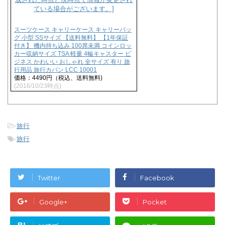
ま
い
す
ウ
)
ィ
ン
ド
スーツケース キャリーケース キャリーバッ
ウ
グ 小型 SSサイズ 【送料無料】 【1年保証
で
付き】 機内持ち込み 100席未満 コインロッ
開
き
カー収納サイズ TSA 軽量 4輪キャスター ビ
ま
ジネス かわいい おしゃれ 全サイズ 有り 旅
す
行用品 旅行カバン LCC 10001
)
価格：4490円（税込、送料無料)
(2016/10/23時点)
-
旅行
-
旅行
Twitter
Facebook
Google+
Pocket