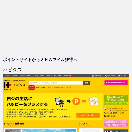
開
新
き
し
ま
い
す
ウ
)
ィ
ン
ド
ウ
で
開
き
ま
す
)
ポイントサイトからＡＮＡマイル獲得へ
ハピタス