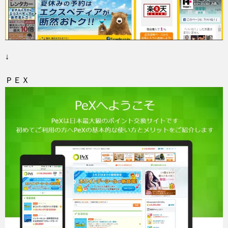
↓
ＰＥＸ