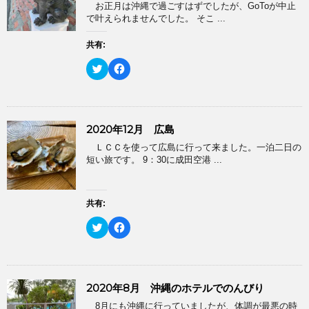
お正月は沖縄で過ごすはずでしたが、GoToが中止
で叶えられませんでした。 そこ ...
共有:
ク
F
リ
a
ッ
c
ク
e
し
b
て
o
T
o
2020年12月 広島
w
k
i
で
ＬＣＣを使って広島に行って来ました。一泊二日の
t
共
t
有
短い旅です。 9：30に成田空港 ...
e
す
r
る
で
に
共
は
有
ク
共有:
(
リ
新
ッ
ク
F
し
ク
リ
a
い
し
ッ
c
ウ
て
ク
e
ィ
く
し
b
ン
だ
て
o
ド
さ
T
o
ウ
い
2020年8月 沖縄のホテルでのんびり
w
k
で
(
i
で
開
新
8月にも沖縄に行っていましたが、体調が最悪の時
t
共