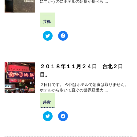
に向かうのにホテルの朝食が食べら ...
r
る
で
に
共
は
有
ク
(
リ
共有:
新
ッ
し
ク
い
し
ウ
て
ク
F
ィ
く
リ
a
ン
だ
ッ
c
ド
さ
ク
e
ウ
い
し
b
で
(
て
o
開
新
T
o
き
し
w
k
２０１８年１１月２４日 台北２日
ま
い
i
で
す
ウ
t
共
目。
)
ィ
t
有
ン
e
す
ド
r
る
２日目です。 今回はホテルで朝食は取りません。
ウ
で
に
で
ホテルから歩いて直ぐの世界豆漿大 ...
共
は
開
有
ク
き
(
リ
ま
共有:
新
ッ
す
し
ク
)
い
し
ウ
て
ク
F
ィ
く
リ
a
ン
だ
ッ
c
ド
さ
ク
e
ウ
い
し
b
で
(
て
o