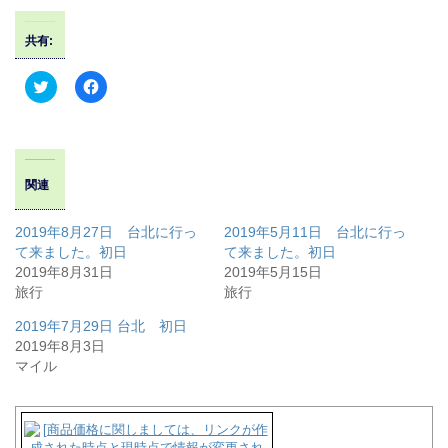
共有:
ク
F
リ
a
ッ
c
ク
e
し
b
て
o
T
o
w
k
関連
i
で
t
共
t
有
e
す
2019年8月27日 台北に行っ
2019年5月11日 台北に行っ
r
る
て来ました。初日
て来ました。初日
で
に
共
は
2019年8月31日
2019年5月15日
有
ク
旅行
旅行
(
リ
新
ッ
し
ク
2019年7月29日 台北 初日
い
し
ウ
て
2019年8月3日
ィ
く
マイル
ン
だ
ド
さ
ウ
い
で
(
開
新
き
し