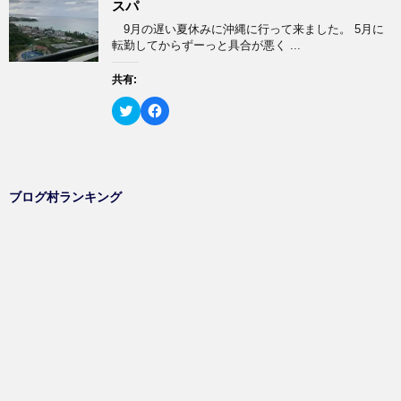
スパ
t
共
き
し
t
有
ま
い
9月の遅い夏休みに沖縄に行って来ました。 5月に
e
す
す
ウ
r
る
転勤してからずーっと具合が悪く ...
)
ィ
で
に
ン
共
は
ド
有
ク
共有:
ウ
(
リ
で
新
ッ
開
ク
F
し
ク
き
リ
a
い
し
ま
ッ
c
ウ
て
す
ク
e
ィ
く
)
し
b
ン
だ
て
o
ド
さ
T
o
ウ
い
w
k
で
(
ブログ村ランキング
i
で
開
新
t
共
き
し
t
有
ま
い
e
す
す
ウ
r
る
)
ィ
で
に
ン
共
は
ド
有
ク
ウ
(
リ
で
新
ッ
開
し
ク
き
い
し
ま
ウ
て
す
ィ
く
)
ン
だ
ド
さ
ウ
い
で
(