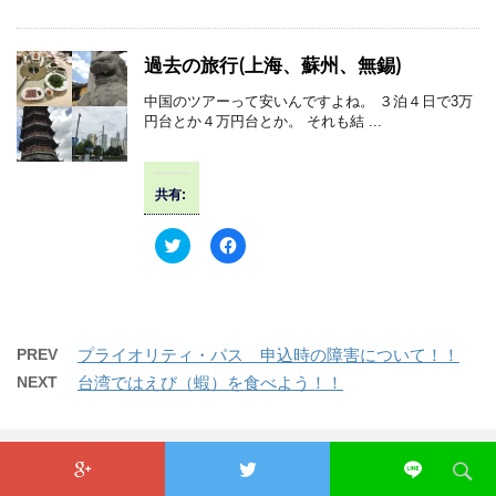
ウ
い
し
b
で
(
て
o
開
新
T
o
き
し
w
k
過去の旅行(上海、蘇州、無錫)
ま
い
i
で
す
ウ
t
共
)
ィ
t
有
中国のツアーって安いんですよね。 ３泊４日で3万
ン
e
す
円台とか４万円台とか。 それも結 ...
ド
r
る
ウ
で
に
で
共
は
開
有
ク
き
(
リ
ま
共有:
新
ッ
す
し
ク
)
い
し
ウ
て
ク
F
ィ
く
リ
a
ン
だ
ッ
c
ド
さ
ク
e
ウ
い
し
b
で
(
て
o
開
新
T
o
き
し
w
k
PREV
プライオリティ・パス 申込時の障害について！！
ま
い
i
で
す
ウ
t
共
NEXT
台湾ではえび（蝦）を食べよう！！
)
ィ
t
有
ン
e
す
ド
r
る
ウ
で
に
で
共
は
開
有
ク
き
(
リ
ま
新
ッ