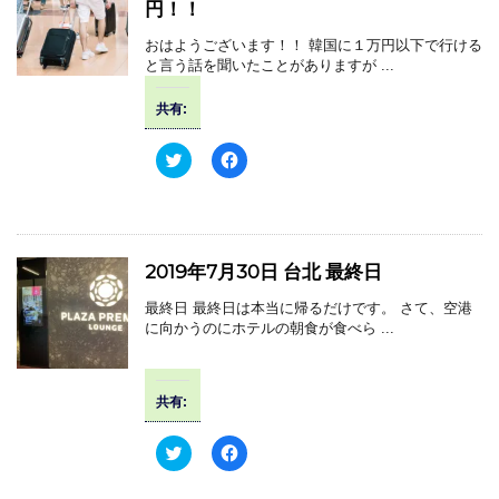
円！！
)
ィ
t
有
ン
e
す
ド
r
る
おはようございます！！ 韓国に１万円以下で行ける
ウ
で
に
で
と言う話を聞いたことがありますが ...
共
は
開
有
ク
き
(
リ
ま
共有:
新
ッ
す
し
ク
)
い
し
ウ
て
ク
F
ィ
く
リ
a
ン
だ
ッ
c
ド
さ
ク
e
ウ
い
し
b
で
(
て
o
開
新
T
o
き
し
w
k
2019年7月30日 台北 最終日
ま
い
i
で
す
ウ
t
共
)
ィ
t
有
最終日 最終日は本当に帰るだけです。 さて、空港
ン
e
す
に向かうのにホテルの朝食が食べら ...
ド
r
る
ウ
で
に
で
共
は
開
有
ク
き
(
リ
ま
共有:
新
ッ
す
し
ク
)
い
し
ウ
て
ク
F
ィ
く
リ
a
ン
だ
ッ
c
ド
さ
ク
e