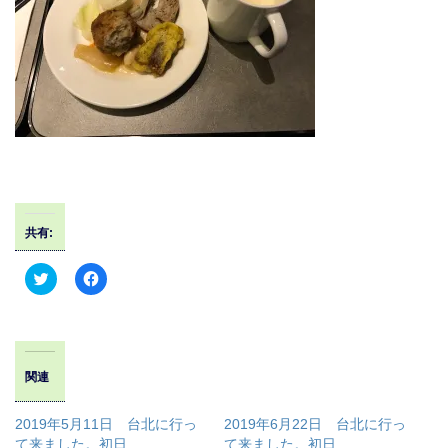
共有:
ク
F
リ
a
ッ
c
ク
e
し
b
て
o
T
o
w
k
関連
i
で
t
共
t
有
e
す
2019年5月11日 台北に行っ
2019年6月22日 台北に行っ
r
る
て来ました。初日
て来ました。初日
で
に