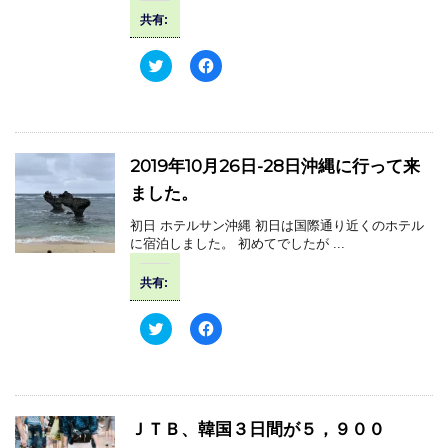
共有:
ク
F
リ
a
ッ
c
ク
e
し
b
て
o
T
o
w
k
2019年10月26日-28日沖縄に行って来
i
で
t
共
ました。
t
有
e
す
r
る
初日 ホテルサン沖縄 初日は国際通り近くのホテル
で
に
に宿泊しました。 初めてでしたが ...
共
は
有
ク
(
リ
共有:
新
ッ
し
ク
い
し
ウ
て
ク
F
ィ
く
リ
a
ン
だ
ッ
c
ド
さ
ク
e
ウ
い
し
b
で
(
て
o
開
新
T
o
き
し
w
k
ＪＴＢ、韓国３日間が５，９００
ま
い
i
で
す
ウ
t
共