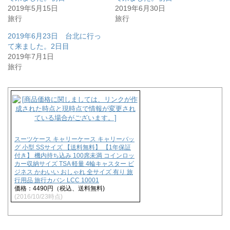
共
は
2019年5月15日
2019年6月30日
有
ク
旅行
旅行
(
リ
新
ッ
し
ク
2019年6月23日 台北に行っ
い
し
ウ
て
て来ました。2日目
ィ
く
2019年7月1日
ン
だ
ド
さ
旅行
ウ
い
で
(
開
新
き
し
ま
い
す
ウ
)
ィ
ン
ド
ウ
で
スーツケース キャリーケース キャリーバッ
開
グ 小型 SSサイズ 【送料無料】 【1年保証
き
付き】 機内持ち込み 100席未満 コインロッ
ま
カー収納サイズ TSA 軽量 4輪キャスター ビ
す
ジネス かわいい おしゃれ 全サイズ 有り 旅
)
行用品 旅行カバン LCC 10001
価格：4490円（税込、送料無料)
(2016/10/23時点)